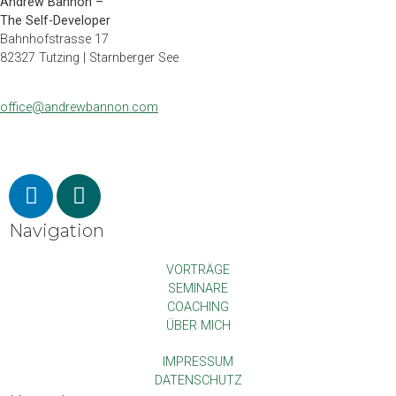
Andrew Bannon –
The Self-Deve­lo­per
Bahn­hofstrasse 17
82327 Tutz­ing | Starn­ber­ger See
office@andrewbannon.com
Navigation
VORTRÄGE
SEMINARE
COACHING
ÜBER MICH
IMPRESSUM
DATENSCHUTZ