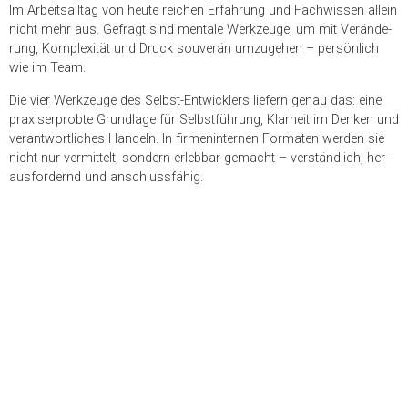
Im Arbeits­all­tag von heute rei­chen Erfah­rung und Fach­wis­sen allein
nicht mehr aus. Gefragt sind men­tale Werk­zeuge, um mit Ver­än­de­
rung, Kom­ple­xi­tät und Druck sou­ve­rän umzu­ge­hen – per­sön­lich
wie im Team.
Die vier Werk­zeuge des Selbst-Ent­wick­lers lie­fern genau das: eine
pra­xis­er­probte Grund­lage für Selbst­füh­rung, Klar­heit im Den­ken und
ver­ant­wort­li­ches Han­deln. In fir­men­in­ter­nen For­ma­ten wer­den sie
nicht nur ver­mit­telt, son­dern erleb­bar gemacht – ver­ständ­lich, her­
aus­for­dernd und anschlussfähig.