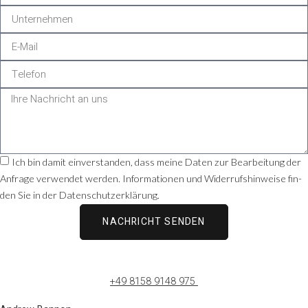
Ich bin damit ein­ver­stan­den, dass meine Daten zur Bear­bei­tung der
Anfrage ver­wen­det wer­den. Infor­ma­tio­nen und Wider­rufs­hin­weise fin­
den Sie in der Datenschutzerklärung.
NACHRICHT SENDEN
+49 8158 9148 975