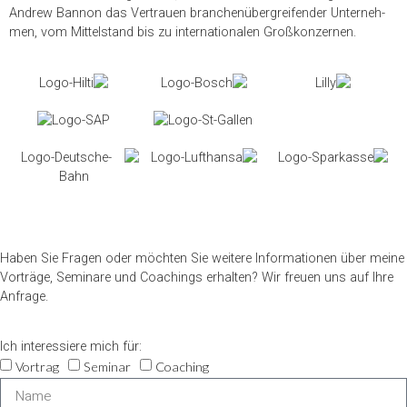
Andrew Bannon das Ver­trauen bran­chen­über­grei­fen­der Unter­neh­
men, vom Mit­tel­stand bis zu inter­na­tio­na­len Großkonzernen.
Haben Sie Fra­gen oder möch­ten Sie wei­tere Infor­ma­tio­nen über meine
Vor­träge, Semi­nare und Coa­chings erhal­ten? Wir freuen uns auf Ihre
Anfrage.
Ich inter­es­siere mich für:
Vor­trag
Semi­nar
Coa­ching