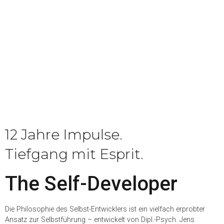
12 Jahre Impulse.
Tiefgang mit Esprit.
The Self-Developer
Die Phi­lo­so­phie des Selbst-Ent­wick­lers ist ein viel­fach erprob­ter
Ansatz zur Selbst­füh­rung – ent­wi­ckelt von Dipl.-Psych. Jens