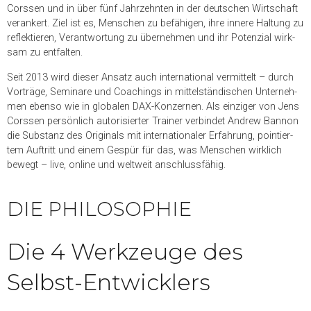
Corssen und in über fünf Jahr­zehn­ten in der deut­schen Wirt­schaft
ver­an­kert. Ziel ist es, Men­schen zu befä­hi­gen, ihre innere Hal­tung zu
reflek­tie­ren, Ver­ant­wor­tung zu über­neh­men und ihr Poten­zial wirk­
sam zu entfalten.
Seit 2013 wird die­ser Ansatz auch inter­na­tio­nal ver­mit­telt – durch
Vor­träge, Semi­nare und Coa­chings in mit­tel­stän­di­schen Unter­neh­
men ebenso wie in glo­ba­len DAX-Kon­zer­nen. Als ein­zi­ger von Jens
Corssen per­sön­lich auto­ri­sier­ter Trai­ner ver­bin­det Andrew Bannon
die Sub­stanz des Ori­gi­nals mit inter­na­tio­na­ler Erfah­rung, poin­tier­
tem Auf­tritt und einem Gespür für das, was Men­schen wirk­lich
bewegt – live, online und welt­weit anschlussfähig.
DIE PHILOSOPHIE
Die 4 Werkzeuge des
Selbst-Entwicklers